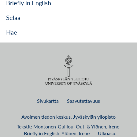
Briefly in English
Selaa
Hae
Sivukartta
Saavutettavuus
Avoimen tiedon keskus, Jyväskylän yliopisto
Tekstit: Montonen-Guillou, Outi & Ylönen, Irene
Briefly in English: Ylönen, Irene
Ulkoasu: