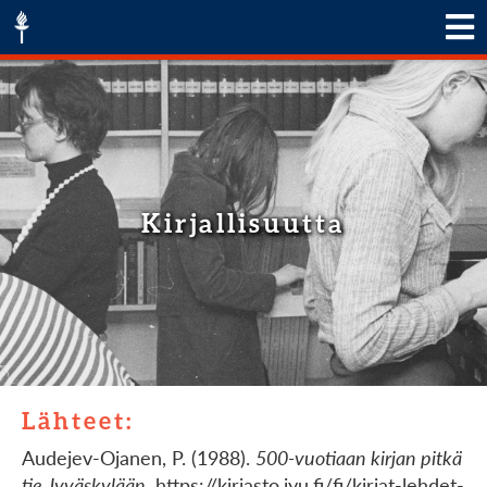
Kirjallisuutta
Lähteet:
Audejev-Ojanen, P. (1988).
500-vuotiaan kirjan pitkä
tie Jyväskylään
. https://kirjasto.jyu.fi/fi/kirjat-lehdet-