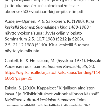
ja-tietokannat/erikoiskokoelmat/missale-
aboense/500-vuotiaan-kirjan-pitka-tie.pdf
Audejev-Ojanen, P. & Saikkonen, K. (1988).
Kirja
keskellä Suomea: Suomalainen kirja 1488-1988 :
n
äyttelykokonaisuus : Jyväskylän yliopisto
Seminarium 2.5.-10.7.1988 (S212 ja S203),
2.5.-31.12.1988 (S110). Kirja keskellä Suomea -
näyttelytoimikunta.
Cantell, R., & Hellström, M. (Syyskuu 1971). Missale
Aboensen uusi painos.
Suomen Kuvalehti
,
35
, 20.
https://digi.kansalliskirjasto.fi/aikakausi/binding/114
6051?page=20
Eskola, S. (2010). Kappaleet ”Kirjallisen aineiston
kasvu” ja “Käsikirjoitukset valtionhallinnon käsissä”.
Kirjallinen kulttuuri keskiajan Suomessa.
Toim.
Tuomas Heikkilä. Historiallisia tutkimuksia 254.