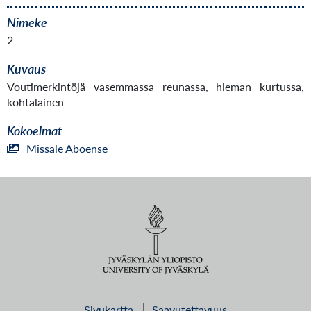
Nimeke
2
Kuvaus
Voutimerkintöjä vasemmassa reunassa, hieman kurtussa,
kohtalainen
Kokoelmat
Missale Aboense
Sivukartta
Saavutettavuus